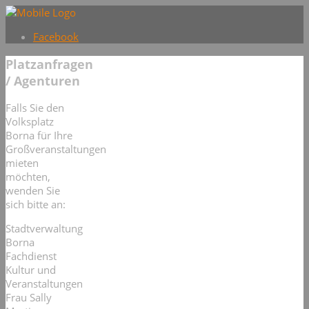
Facebook
Platzanfragen
/ Agenturen
Falls Sie den
Volksplatz
Borna für Ihre
Großveranstaltungen
mieten
möchten,
wenden Sie
sich bitte an:
Stadtverwaltung
Borna
Fachdienst
Kultur und
Veranstaltungen
Frau Sally