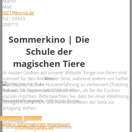
Martin
Mail:
fd21@borna.de
Tel.: 03433
209773
Sommerkino | Die
Schule der
magischen Tiere
Wir nutzen Cookies auf unserer Website. Einige von ihnen sind
essenziell für den Betrieb der Seite, während andere uns helfen,
Kino
diese Website und die Nutzererfahrung zu verbessern (Tracking
Cookies). Sie können selbst entscheiden, ob Sie die Cookies
Datum:
18. September 2026
20:30
zulassen möchten. Bitte beachten Sie, dass bei einer Ablehnung
Veranstaltungsort:
Volksplatz Borna
womöglich nicht mehr alle Funktionalitäten der Seite zur
Verfügung stehen.
Akzeptieren
Ablehnen
Information
Weitere Informationen
Impressum
E-Mail
info@volksplatz.de
Webseite